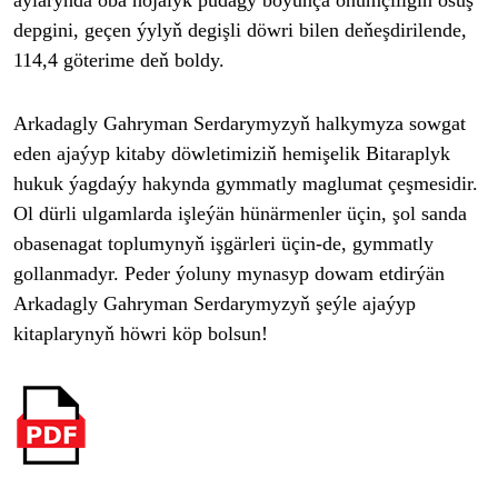
depgini, ge
çen ýyly
ň degişli d
öwri bilen de
ňeşdirilende,
114,4 g
öterime de
ň boldy.
Arkadagly Gahryman Serdarymyzyň halkymyza sowgat
eden aja
ýyp kitaby döwletimizi
ň hemişelik Bitaraplyk
hukuk
ýagdaýy hakynda gymmatly maglumat çe
şmesidir.
Ol d
ürli ulgamlarda i
şle
ýän hünärmenler üçin,
şol sanda
obasenagat toplumynyň işg
ärleri üçin-de, gymmatly
gollanmadyr. Peder ýoluny mynasyp dowam etdirýän
Arkadagly Gahryman Serdarymyzy
ň şe
ýle ajaýyp
kitaplaryny
ň h
öwri köp bolsun!