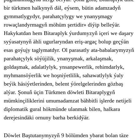
bir t
ürkmen halkyny
ň d
äl, eýsem, bütin adamzady
ň
gymmatlygydyr, parahat
çylygy we ynany
şmagy
rowa
çlandyrmagy
ň m
öhüm
şertidir
» diýip belleýär.
Hakykatdan hem Bitaraplyk ýurdumyzy
ň i
çeri we da
şary
sy
ýasatyny
ň
ähli ugurlaryndan eri
ş-arga
ç bolup geçýän
esas goýujy taglymatdyr. Ol parasatly ata-babalarymyzy
ň
parahat
çylyk söýüjilik, ynany
şmak, arkalaşmak,
goldaşmak, adalatlylyk, ynsanpewerlik, rehimdarlyk,
myhmans
öýerlik we ho
şni
ýetlilik, sahawatlylyk ýaly
beýik häsiýetlerinden, belent ýörelgelerinden gözba
ş
al
ýar.
Şonuň
üçin Türkmen döwleti Bitaraplygy
ň
m
ümkinçiliklerini umumadamzat bähbitli i
şlerde netijeli
diplomatik gural h
ökmünde ulanmak bilen, halkara
derejesindäki ornuny barha berkidýär.
Döwlet Ba
ştutanymyzyň 9 b
ölümden ybarat bolan täze