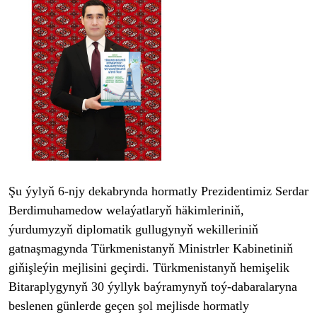
Şu
ýyly
ň 6-njy dekabrynda hormatly Prezidentimiz Serdar
Berdimuhamedow wela
ýatlary
ň h
äkimlerini
ň,
ýurdumyzy
ň diplomatik gullugynyň wekilleriniň
gatnaşmagynda T
ürkmenistany
ň Ministrler Kabinetiniň
giňişle
ýin mejlisini geçirdi. Türkmenistany
ň hemişelik
Bitaraplygynyň 30
ýyllyk baýramyny
ň to
ý-dabaralaryna
beslenen günlerde geçen
şol mejlisde hormatly