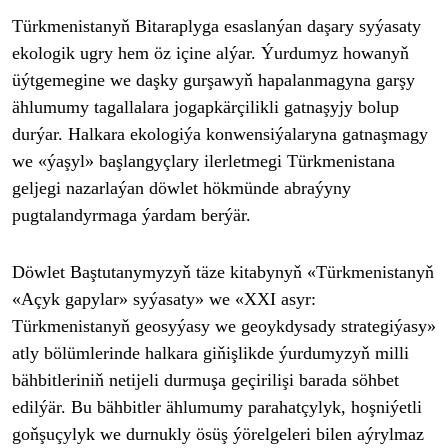
Türkmenistany
ň Bitaraplyga esaslan
ýan da
şary sy
ýasaty
ekologik ugry hem öz içine alýar. Ýurdumyz howany
ň
üýtgemegine we da
şky gurşawyň hapalanmagyna garşy
ählumumy tagallalara jogapkärçilikli gatna
şyjy bolup
dur
ýar. Halkara ekologiýa konwensiýalaryna gatna
şmagy
we
«ýa
şyl
» ba
şlangy
çlary ilerletmegi Türkmenistana
geljegi nazarlaýan döwlet hökmünde abraýyny
pugtalandyrmaga ýardam berýär.
Döwlet Ba
ştutanymyzyň t
äze kitabyny
ň
«Türkmenistany
ň
«Açyk gapylar» syýasaty» we «XXI asyr:
Türkmenistany
ň geosy
ýasy we geoykdysady strategiýasy»
atly bölümlerinde halkara gi
ňişlikde
ýurdumyzy
ň milli
b
ähbitlerini
ň netijeli durmuşa ge
çirili
şi barada s
öhbet
edilýär. Bu bähbitler ählumumy parahatçylyk, ho
şni
ýetli
go
ňşu
çylyk we durnukly ösü
ş
ýörelgeleri bilen aýrylmaz