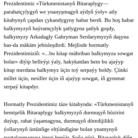
Prezidentimiz
«Türkmenistany
ň Bitaraplygy
—
parahat
çylygy
ň we ynanyşmagyň a
ýdy
ň
ýoly» atly
kitabyny
ň
çapdan çykandygyny habar berdi. Bu ho
ş habar
halkymyzyň ba
ýramçylyk
şatlygyna şatlyk goşdy,
halkymyzy Arkadagly Gahryman Serdarymyzyň daşyna
has-da m
äkäm jebisle
şdirdi. Mejlisde hormatly
Prezidentimiziň:
«...bu kitap mähriban halkymyza sowgat
bolar» diýip belleý
şi
ýaly, hakykatdan hem bu ajaýyp
kitap merdana halkymyz üçin toý serpaýy boldy. Çünki
millet üçin, nesiller üçin i
ň aja
ýyp sowgat, i
ň gymmat
serpa
ý kitapdyr.
Hormatly Prezidentimiz täze kitabynda: «Türkmenistany
ň
hemişelik Bitaraplygy halkymyzyň durmuşyň h
özirini
duýup, rahat ýa
şamagyna, durmuşyň d
öredijilikli
ýollaryny
ň
üstünlige eltýändigine bolan ynamyny
ň
pugtalanmagyna itergi ber
ýär.
Şoňa g
örä, Bitaraplyk di
ňe