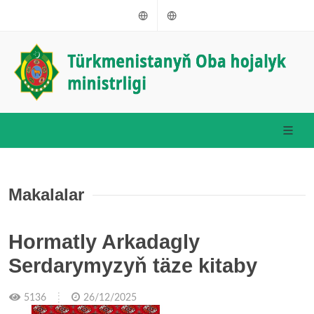
Türkmençe
Russkiý
Makalalar
Hormatly Arkadagly
Serdarymyzyň täze kitaby
5136
26/12/2025