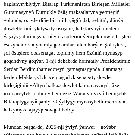
baglany
şyklydyr. Bitarap T
ürkmenistan Birle
şen Milletler
Guramasynyň Durnukly
ösü
ş maksatlaryna
ýetmegi
ň
ýolunda, özi-de di
ňe bir milli
çägi
ň d
äl, sebiti
ň, d
ünýä
döwletlerini
ň ykdysady
ösü
şine, halklarynyň medeni
ýa
şa
ýy
ş-durmuşyna oňyn t
äsirlerini ýetirjek döwletli i
şleri
esasynda
örän ynamly gadamlar bilen barýar.
Şol işlere,
şol
ösü
şlere obasenagat toplumy hem
özüni
ň mynasyp
goşandyny goş
ýar. 1-nji dekabrda hormatly Prezidentimiz
Serdar Berdimuhamedowy
ň gatnaşmagynda ulanmaga
berlen Maldar
çylyk we gu
ş
çulyk senagaty döwlet
birle
şiginiň
«Altyn halka» döwlet kärhanasyny
ň t
äze
maldarçylyk toplumy hem eziz Watanymyzy
ň hemişelik
Bitaraplygynyň şanly 30
ýyllygy mynasybetli mähriban
halkymyza ajaýyp sowgat boldy.
Mundan ba
şga-da, 2025-nji
ýyly
ň
ýanwar
—no
ýabr
aýlarynda oba hojalyk pudagy boýunça önümçiligi
ň
ösü
ş