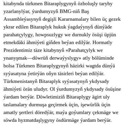
kitabynda türkmen Bitaraplygyny
ň
özbolu
şly taryhy
yzarlanyl
ýar, ýurdumyzy
ň BMG-niň Baş
Assamble
ýasyny
ň degişli Kararnamalary bilen
üç gezek
ykrar edilen Bitaraplyk hukuk ýagdaýyny
ň d
ünýäde
parahatçylygy, howpsuzlygy we durnukly ösü
şi
üpjün
etmekdäki ähmiýeti gi
ňden be
ýan edilýär. Hormatly
Prezidentimiz täze kitabyny
ň
«Parahatçylyk we
ynany
şmak
—d
öwrü
ň derwa
ýyslygy» atly bölüminde
bolsa Türkmen Bitaraplygyny
ň h
äzirki wagtda dünýä
syýasatyna ýetirýän o
ňyn t
äsirleri beýan edilýär.
Türkmenistany
ň Bitaraplyk sy
ýasatyny
ň ykdysady
ähmiýeti örän uludyr. Ol ýurdumyzy
ň ykdysady
ösü
şine
ýardam berýär. Döwletimizi
ň Bitaraplygy
ägirt uly
taslamalary durmu
şa ge
çirmek üçin, i
şew
ürlik üçin
amatly
şertleri d
öredýär, maýa goýumlary çekmäge we
söwda hyzmatda
şlygyny
ösdürmäge ýardam berýär.