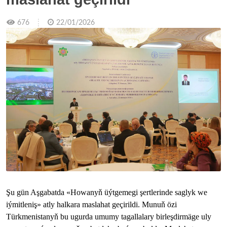
676
22/01/2026
Şu gün Aşgabatda «Howanyň üýtgemegi şertlerinde saglyk we
iýmitleniş» atly halkara maslahat geçirildi. Munuň özi
Türkmenistanyň bu ugurda umumy tagallalary birleşdirmäge uly