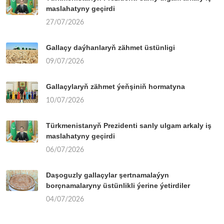
maslahatyny geçirdi
27/07/2026
Gallaçy daýhanlaryň zähmet üstünligi
09/07/2026
Gallaçylaryň zähmet ýeňşiniň hormatyna
10/07/2026
Türkmenistanyň Prezidenti sanly ulgam arkaly iş
maslahatyny geçirdi
06/07/2026
Daşoguzly gallaçylar şertnamalaýyn
borçnamalaryny üstünlikli ýerine ýetirdiler
04/07/2026