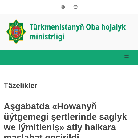
Türkmençe
Russkiý
Täzelikler
Aşgabatda «Howanyň
üýtgemegi şertlerinde saglyk
we iýmitleniş» atly halkara
maslahat geçirildi