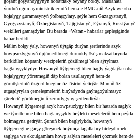
goşant goşýandygynyň nobatdaky beýany boldy. Maslahata
ýurduň ugurdaş ministrlikleriniň hem-de BMG-niň Azyk we oba
hojalygy guramasynyň ýolbaşçylary, şeýle hem Gazagystanyň,
Gyrgyzystanyň, Özbegistanyň, Täjigistanyň, Eýranyň, Russiýanyň
wekilleri gatnaşdylar. Bu barada «Watan» habarlar gepleşiginde
habar berildi.
Mälim bolşy ýaly, howanyň üýtgäp durýan şertlerinde azyk
howpsuzlygynyň üpjün edilmegi durnukly ösüş maksatlarynda
berkidilen köpsanly wezipeleriň çözülmegi bilen aýrylmaz
baglanyşyklydyr. Howanyň üýtgemegi bilen bagly ýagdaýlar oba
hojalygyny ýöretmegiň däp bolan usullarynyň hem-de
görnüşleriniň özgerdilmegine öz täsirini ýetirýär. Munuň özi
utgaşdyrylan çemeleşmeleriň binýadynda gaýragoýulmasyz
çäreleriň görülmeginiň zerurdygyny şertlendirýär.
Howanyň üýtgemegi azyk howpsuzlygy bilen bir hatarda saglyk
we iýmitlenme bilen baglanyşykly beýleki meseleleriň hem peýda
bolmagyna getirýär. Şunuň bilen baglylykda, howanyň
üýtgemegine garşy göreşmek boýunça tagallalary birleşdirmek
saglyga we ekoulgamlara howp salýan meseleleri çözmek hem-de