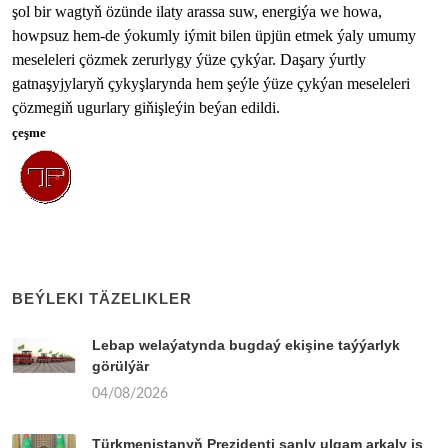
şol bir wagtyň özünde ilaty arassa suw, energiýa we howa,
howpsuz hem-de ýokumly iýmit bilen üpjün etmek ýaly umumy
meseleleri çözmek zerurlygy ýüze çykýar. Daşary ýurtly
gatnaşyjylaryň çykyşlarynda hem şeýle ýüze çykýan meseleleri
çözmegiň ugurlary giňişleýin beýan edildi.
çeşme
BEÝLEKI TÄZELIKLER
Lebap welaýatynda bugdaý ekişine taýýarlyk
görülýär
04/08/2026
Türkmenistanyň Prezidenti sanly ulgam arkaly iş