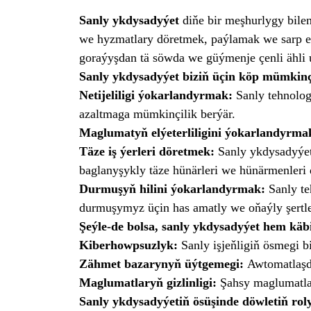
Sanly ykdysadyýet
diňe bir meşhurlygy bilen
we hyzmatlary döretmek, paýlamak we sarp e
goraýyşdan tä söwda we güýmenje çenli ähli u
Sanly ykdysadyýet biziň üçin köp mümkinçi
Netijeliligi ýokarlandyrmak:
Sanly tehnolog
azaltmaga mümkinçilik berýär.
Maglumatyň elýeterliligini ýokarlandyrma
Täze iş ýerleri döretmek:
Sanly ykdysadyýet
baglanyşykly täze hünärleri we hünärmenleri 
Durmuşyň hilini ýokarlandyrmak:
Sanly te
durmuşymyz üçin has amatly we oňaýly şertle
Şeýle-de bolsa, sanly ykdysadyýet hem käb
Kiberhowpsuzlyk
:
Sanly işjeňligiň ösmegi 
Zähmet bazarynyň üýtgemegi:
Awtomatlaşdy
Maglumatlaryň gizlinligi:
Şahsy maglumatla
Sanly ykdysadyýetiň ösüşinde döwletiň rol