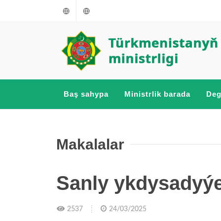
Türkmençe
Russkiý
Baş sahypa
Ministrlik barada
Deg
Makalalar
Sanly ykdysadyýet
2537
24/03/2025