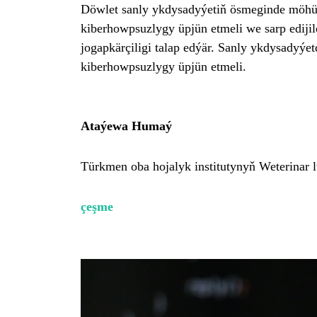
Döwlet sanly ykdysadyýetiň ösmeginde möhüm 
kiberhowpsuzlygy üpjün etmeli we sarp ediji
jogapkärçiligi talap edýär. Sanly ykdysadyýe
kiberhowpsuzlygy üpjün etmeli.
Ataýewa Humaý
Türkmen
oba hojalyk institutynyň Weterina
çeşme