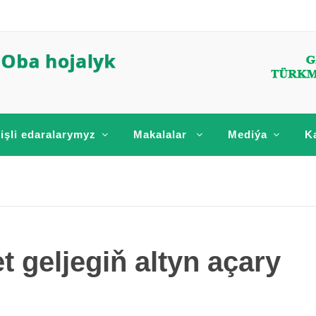
işli edaralarymyz
Makalalar
Mediýa
K
 geljegiň altyn açary