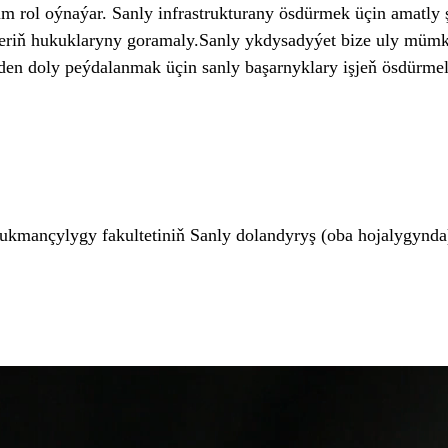
rol oýnaýar. Sanly infrastrukturany ösdürmek üçin amatly şe
leriň hukuklaryny goramaly.Sanly ykdysadyýet bize uly mümki
tden doly peýdalanmak üçin sanly başarnyklary işjeň ösdürme
r lukmançylygy
fakultetiniň Sanly
dolandyryş
(oba
hojalygynda