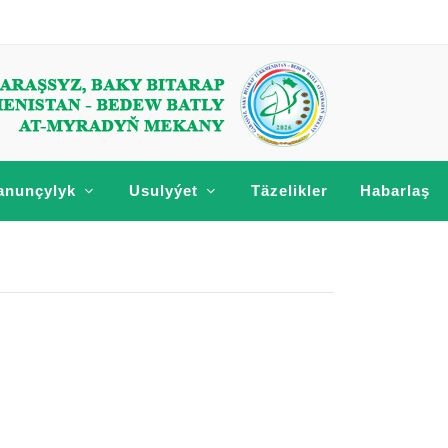
anunçylyk
Usulyýet
Täzelikler
Habarlaş