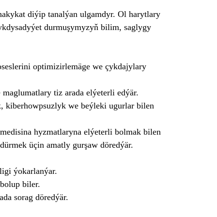
akykat diýip tanalýan ulgamdyr. Ol harytlary
 ykdysadyýet durmuşymyzyň bilim, saglygy
seslerini optimizirlemäge we çykdajylary
maglumatlary tiz arada elýeterli edýär.
 kiberhowpsuzlyk we beýleki ugurlar bilen
emedisina hyzmatlaryna elýeterli bolmak bilen
sdürmek üçin amatly gurşaw döredýär.
igi ýokarlanýar.
bolup biler.
ada sorag döredýär.