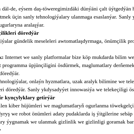
 däl-de, eýsem daş-töweregimizdäki dünýäni çalt üýtgedýän h
tmek üçin sanly tehnologiýalary ulanmaga esaslanýar. Sanly
gurlaryna aralaşýar.
likleri döredýär
iýalar gündelik meseleleri awtomatlaşdyrmaga, önümçilik pro
k:
Internet we sanly platformalar bize köp mukdarda bilim we 
 programma üpjünçiligini ösdürmek, maglumatlary derňemek,
döredýär.
hnologiýalar, onlaýn hyzmatlara, uzak aralyk bilimine we tel
ri döredýär. Sanly ykdysadyýet innowasiýa we telekeçiligi ö
ir kynçylyklary getirýär
bilen kiber hüjümleri we maglumatlaryň ogurlanma töwekgelçil
ryş we robot önümleri adaty pudaklarda iş ýitgilerine sebäp 
ry ýygnamak we ulanmak gizlinlik we gizlinligi goramak bar
y