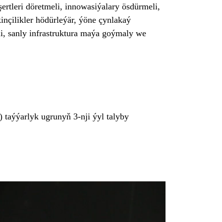
rtleri döretmeli, innowasiýalary ösdürmeli,
nçilikler hödürleýär, ýöne çynlakaý
li, sanly infrastruktura maýa goýmaly we
)
taýýarlyk ugrunyň 3-nji ýyl talyby