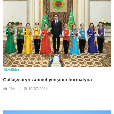
Täzelikler
Gallaçylaryň zähmet ýeňşiniň hormatyna
196
10/07/2026