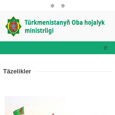
Türkmençe
Russkiý
Täzelikler