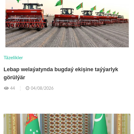
Täzelikler
Lebap welaýatynda bugdaý ekişine taýýarlyk
görülýär
44
04/08/2026