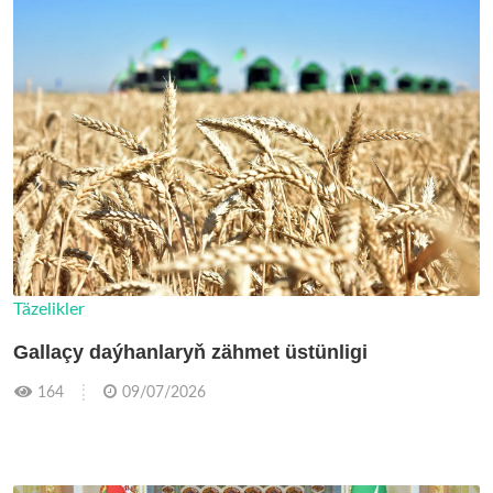
Täzelikler
Gallaçy daýhanlaryň zähmet üstünligi
164
09/07/2026