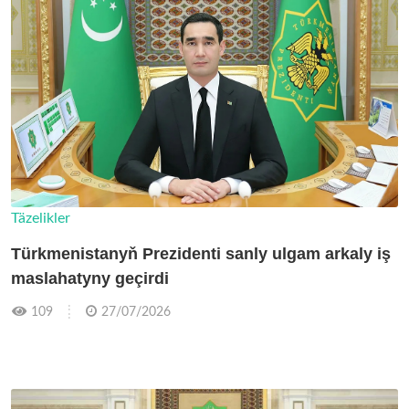
Täzelikler
Türkmenistanyň Prezidenti sanly ulgam arkaly iş
maslahatyny geçirdi
109
27/07/2026