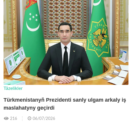
Täzelikler
Türkmenistanyň Prezidenti sanly ulgam arkaly iş
maslahatyny geçirdi
216
06/07/2026